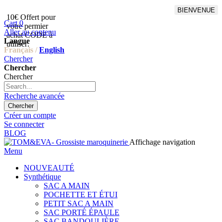
BIENVENUE
10€ Offert pour
Livraison en points relais
Cart
0
votre permier
offert à partir de 100€
Aller au contenu
achat CODE à
d'achat,Livraison GLS offert
Langue
utiliser:
à partir de 150€
Français /
English
Chercher
Chercher
Chercher
Recherche avancée
Chercher
Créer un compte
Se connecter
BLOG
Affichage navigation
Menu
NOUVEAUTÉ
Synthétique
SAC A MAIN
POCHETTE ET ÉTUI
PETIT SAC A MAIN
SAC PORTÉ ÉPAULE
SAC BANDOULIÈRE