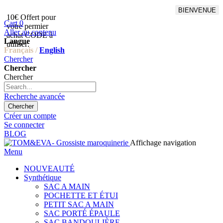
BIENVENUE
10€ Offert pour
Livraison en points relais
Cart
0
votre permier
offert à partir de 100€
Aller au contenu
achat CODE à
d'achat,Livraison GLS offert
Langue
utiliser:
à partir de 150€
Français /
English
Chercher
Chercher
Chercher
Recherche avancée
Chercher
Créer un compte
Se connecter
BLOG
Affichage navigation
Menu
NOUVEAUTÉ
Synthétique
SAC A MAIN
POCHETTE ET ÉTUI
PETIT SAC A MAIN
SAC PORTÉ ÉPAULE
SAC BANDOULIÈRE