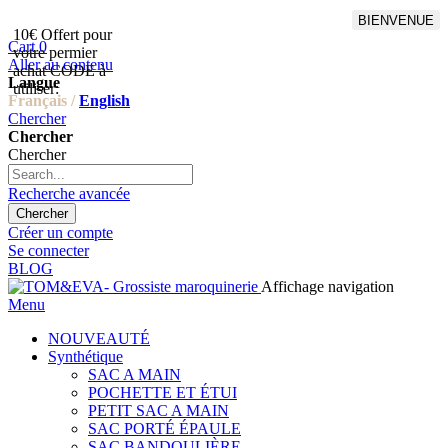
BIENVENUE
10€ Offert pour
Livraison en points relais
Cart
0
votre permier
offert à partir de 100€
Aller au contenu
achat CODE à
d'achat,Livraison GLS offert
Langue
utiliser:
à partir de 150€
Français /
English
Chercher
Chercher
Chercher
Recherche avancée
Chercher
Créer un compte
Se connecter
BLOG
Affichage navigation
Menu
NOUVEAUTÉ
Synthétique
SAC A MAIN
POCHETTE ET ÉTUI
PETIT SAC A MAIN
SAC PORTÉ ÉPAULE
SAC BANDOULIÈRE