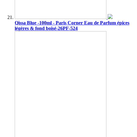
Qissa Blue -100ml - Paris Corner Eau de Parfum épices
légères & fond boisé-26PF-524