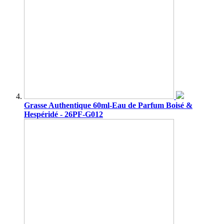
Grasse Authentique 60ml-Eau de Parfum Boisé &
Hespéridé - 26PF-G012