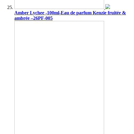
Amber Lychee -100ml-Eau de parfum Kenzie fruitée &
ambrée –26PF-005