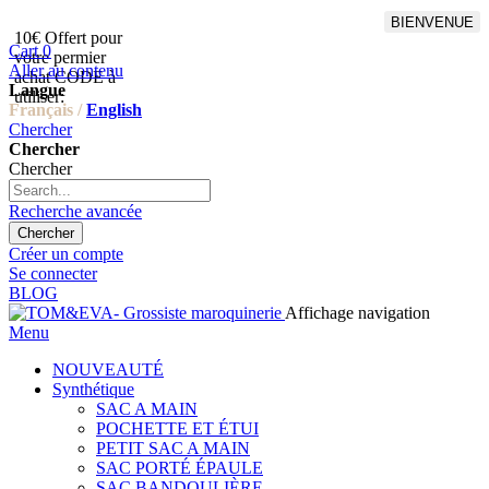
BIENVENUE
10€ Offert pour
Livraison en points relais
Cart
0
votre permier
offert à partir de 100€
Aller au contenu
achat CODE à
d'achat,Livraison GLS offert
Langue
utiliser:
à partir de 150€
Français /
English
Chercher
Chercher
Chercher
Recherche avancée
Chercher
Créer un compte
Se connecter
BLOG
Affichage navigation
Menu
NOUVEAUTÉ
Synthétique
SAC A MAIN
POCHETTE ET ÉTUI
PETIT SAC A MAIN
SAC PORTÉ ÉPAULE
SAC BANDOULIÈRE