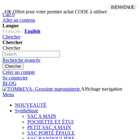
BIENVENUE
10€ Offert pour votre permier achat CODE à utiliser:
Cart
0
Aller au contenu
Langue
Français /
English
Chercher
Chercher
Chercher
Recherche avancée
Chercher
Créer un compte
Se connecter
BLOG
Affichage navigation
Menu
NOUVEAUTÉ
Synthétique
SAC A MAIN
POCHETTE ET ÉTUI
PETIT SAC A MAIN
SAC PORTÉ ÉPAULE
SAC BANDOULIÈRE