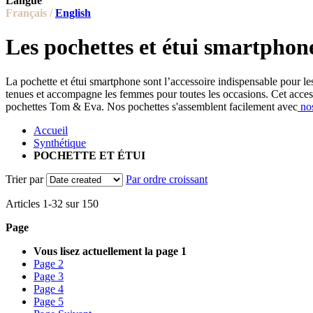
Langue
Français /
English
Les pochettes et étui smartphon
La pochette et étui smartphone sont l’accessoire indispensable pour l
tenues et accompagne les femmes pour toutes les occasions. Cet acce
pochettes Tom & Eva. Nos pochettes s'assemblent facilement avec
nos
Accueil
Synthétique
POCHETTE ET ÉTUI
Trier par
Par ordre croissant
Articles
1
-
32
sur
150
Page
Vous lisez actuellement la page
1
Page
2
Page
3
Page
4
Page
5