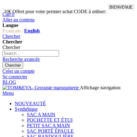
BIENVENUE
10€ Offert pour votre permier achat CODE à utiliser:
Cart
0
Aller au contenu
Langue
Français /
English
Chercher
Chercher
Chercher
Recherche avancée
Chercher
Créer un compte
Se connecter
BLOG
Affichage navigation
Menu
NOUVEAUTÉ
Synthétique
SAC A MAIN
POCHETTE ET ÉTUI
PETIT SAC A MAIN
SAC PORTÉ ÉPAULE
SAC BANDOULIÈRE