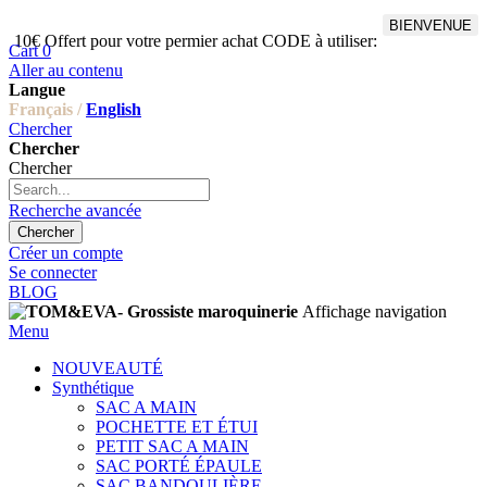
BIENVENUE
10€ Offert pour votre permier achat CODE à utiliser:
Cart
0
Aller au contenu
Langue
Français /
English
Chercher
Chercher
Chercher
Recherche avancée
Chercher
Créer un compte
Se connecter
BLOG
Affichage navigation
Menu
NOUVEAUTÉ
Synthétique
SAC A MAIN
POCHETTE ET ÉTUI
PETIT SAC A MAIN
SAC PORTÉ ÉPAULE
SAC BANDOULIÈRE