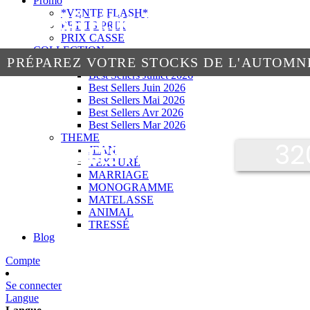
Promo
*VENTE FLASH*
NOTRE SÉLECTION POUR L'AOÛT 202
PETITS PRIX
PRIX CASSE
COLLECTION
PRÉPAREZ VOTRE STOCKS DE L'AUTOMN
MEILLEURE VENTE
Best Sellers Juillet 2026
Best Sellers Juin 2026
DÉCOUVREZ
Best Sellers Mai 2026
Best Sellers Avr 2026
Best Sellers Mar 2026
THEME
32
STOCK DE CES PRODUITS
JEAN
TEXTURÉ
MARRIAGE
MONOGRAMME
MATELASSE
ANIMAL
TRESSÉ
Blog
Compte
Se connecter
Langue