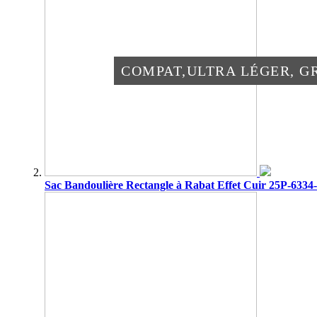
NOS PARAPLUIES
COMPAT,ULTRA LÉGER, G
DÉCOUVREZ
Sac Bandoulière Rectangle à Rabat Effet Cuir 25P-6334