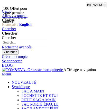
BIENVENUE
10€ Offert pour
Livraison en points relais
Cart
0
votre permier
offert à partir de 100€
Aller au contenu
achat CODE à
d'achat,Livraison GLS offert
Langue
utiliser:
à partir de 150€
Français /
English
Chercher
Chercher
Chercher
Recherche avancée
Chercher
Créer un compte
Se connecter
BLOG
Affichage navigation
Menu
NOUVEAUTÉ
Synthétique
SAC A MAIN
POCHETTE ET ÉTUI
PETIT SAC A MAIN
SAC PORTÉ ÉPAULE
SAC BANDOULIÈRE