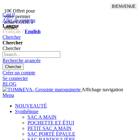
BIENVENUE
10€ Offert pour
Livraison en points relais
Cart
0
votre permier
offert à partir de 100€
Aller au contenu
achat CODE à
d'achat,Livraison GLS offert
Langue
utiliser:
à partir de 150€
Français /
English
Chercher
Chercher
Chercher
Recherche avancée
Chercher
Créer un compte
Se connecter
BLOG
Affichage navigation
Menu
NOUVEAUTÉ
Synthétique
SAC A MAIN
POCHETTE ET ÉTUI
PETIT SAC A MAIN
SAC PORTÉ ÉPAULE
SAC BANDOULIÈRE