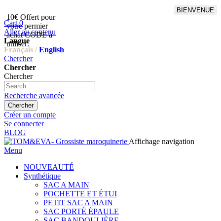
BIENVENUE
10€ Offert pour
Livraison en points relais
Cart
0
votre permier
offert à partir de 100€
Aller au contenu
achat CODE à
d'achat,Livraison GLS offert
Langue
utiliser:
à partir de 150€
Français /
English
Chercher
Chercher
Chercher
Recherche avancée
Chercher
Créer un compte
Se connecter
BLOG
Affichage navigation
Menu
NOUVEAUTÉ
Synthétique
SAC A MAIN
POCHETTE ET ÉTUI
PETIT SAC A MAIN
SAC PORTÉ ÉPAULE
SAC BANDOULIÈRE