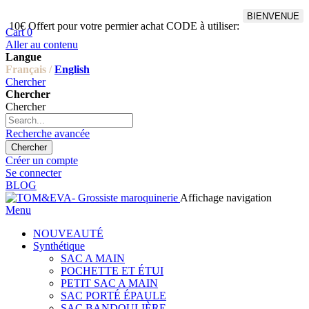
BIENVENUE
10€ Offert pour votre permier achat CODE à utiliser:
Cart
0
Aller au contenu
Langue
Français /
English
Chercher
Chercher
Chercher
Recherche avancée
Chercher
Créer un compte
Se connecter
BLOG
Affichage navigation
Menu
NOUVEAUTÉ
Synthétique
SAC A MAIN
POCHETTE ET ÉTUI
PETIT SAC A MAIN
SAC PORTÉ ÉPAULE
SAC BANDOULIÈRE