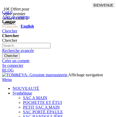
BIENVENUE
10€ Offert pour
Livraison en points relais
Cart
0
votre permier
offert à partir de 100€
Aller au contenu
achat CODE à
d'achat,Livraison GLS offert
Langue
utiliser:
à partir de 150€
Français /
English
Chercher
Chercher
Chercher
Recherche avancée
Chercher
Créer un compte
Se connecter
BLOG
Affichage navigation
Menu
NOUVEAUTÉ
Synthétique
SAC A MAIN
POCHETTE ET ÉTUI
PETIT SAC A MAIN
SAC PORTÉ ÉPAULE
SAC BANDOULIÈRE