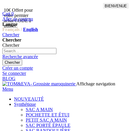
BIENVENUE
10€ Offert pour
Livraison en points relais
Cart
0
votre permier
offert à partir de 100€
Aller au contenu
achat CODE à
d'achat,Livraison GLS offert
Langue
utiliser:
à partir de 150€
Français /
English
Chercher
Chercher
Chercher
Recherche avancée
Chercher
Créer un compte
Se connecter
BLOG
Affichage navigation
Menu
NOUVEAUTÉ
Synthétique
SAC A MAIN
POCHETTE ET ÉTUI
PETIT SAC A MAIN
SAC PORTÉ ÉPAULE
SAC BANDOULIÈRE