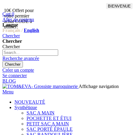
BIENVENUE
10€ Offert pour
Livraison en points relais
Cart
0
votre permier
offert à partir de 100€
Aller au contenu
achat CODE à
d'achat,Livraison GLS offert
Langue
utiliser:
à partir de 150€
Français /
English
Chercher
Chercher
Chercher
Recherche avancée
Chercher
Créer un compte
Se connecter
BLOG
Affichage navigation
Menu
NOUVEAUTÉ
Synthétique
SAC A MAIN
POCHETTE ET ÉTUI
PETIT SAC A MAIN
SAC PORTÉ ÉPAULE
SAC BANDOULIÈRE