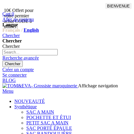
BIENVENUE
10€ Offert pour
Livraison en points relais
Cart
0
votre permier
offert à partir de 100€
Aller au contenu
achat CODE à
d'achat,Livraison GLS offert
Langue
utiliser:
à partir de 150€
Français /
English
Chercher
Chercher
Chercher
Recherche avancée
Chercher
Créer un compte
Se connecter
BLOG
Affichage navigation
Menu
NOUVEAUTÉ
Synthétique
SAC A MAIN
POCHETTE ET ÉTUI
PETIT SAC A MAIN
SAC PORTÉ ÉPAULE
SAC BANDOULIÈRE