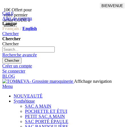
BIENVENUE
10€ Offert pour
Livraison en points relais
Cart
0
votre permier
offert à partir de 100€
Aller au contenu
achat CODE à
d'achat,Livraison GLS offert
Langue
utiliser:
à partir de 150€
Français /
English
Chercher
Chercher
Chercher
Recherche avancée
Chercher
Créer un compte
Se connecter
BLOG
Affichage navigation
Menu
NOUVEAUTÉ
Synthétique
SAC A MAIN
POCHETTE ET ÉTUI
PETIT SAC A MAIN
SAC PORTÉ ÉPAULE
SAC BANDOULIÈRE