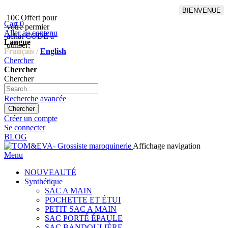
BIENVENUE
10€ Offert pour
Livraison en points relais
Cart
0
votre permier
offert à partir de 100€
Aller au contenu
achat CODE à
d'achat,Livraison GLS offert
Langue
utiliser:
à partir de 150€
Français /
English
Chercher
Chercher
Chercher
Recherche avancée
Chercher
Créer un compte
Se connecter
BLOG
Affichage navigation
Menu
NOUVEAUTÉ
Synthétique
SAC A MAIN
POCHETTE ET ÉTUI
PETIT SAC A MAIN
SAC PORTÉ ÉPAULE
SAC BANDOULIÈRE