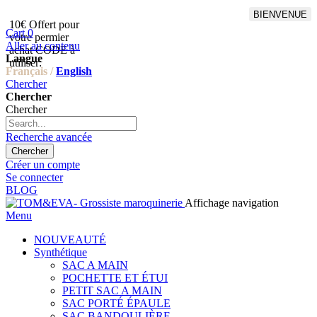
BIENVENUE
10€ Offert pour
Livraison en points relais
Cart
0
votre permier
offert à partir de 100€
Aller au contenu
achat CODE à
d'achat,Livraison GLS offert
Langue
utiliser:
à partir de 150€
Français /
English
Chercher
Chercher
Chercher
Recherche avancée
Chercher
Créer un compte
Se connecter
BLOG
Affichage navigation
Menu
NOUVEAUTÉ
Synthétique
SAC A MAIN
POCHETTE ET ÉTUI
PETIT SAC A MAIN
SAC PORTÉ ÉPAULE
SAC BANDOULIÈRE