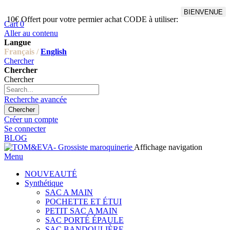
BIENVENUE
10€ Offert pour votre permier achat CODE à utiliser:
Cart
0
Aller au contenu
Langue
Français /
English
Chercher
Chercher
Chercher
Recherche avancée
Chercher
Créer un compte
Se connecter
BLOG
Affichage navigation
Menu
NOUVEAUTÉ
Synthétique
SAC A MAIN
POCHETTE ET ÉTUI
PETIT SAC A MAIN
SAC PORTÉ ÉPAULE
SAC BANDOULIÈRE