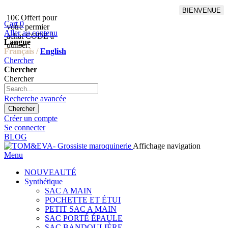
BIENVENUE
10€ Offert pour
Livraison en points relais
Cart
0
votre permier
offert à partir de 100€
Aller au contenu
achat CODE à
d'achat,Livraison GLS offert
Langue
utiliser:
à partir de 150€
Français /
English
Chercher
Chercher
Chercher
Recherche avancée
Chercher
Créer un compte
Se connecter
BLOG
Affichage navigation
Menu
NOUVEAUTÉ
Synthétique
SAC A MAIN
POCHETTE ET ÉTUI
PETIT SAC A MAIN
SAC PORTÉ ÉPAULE
SAC BANDOULIÈRE