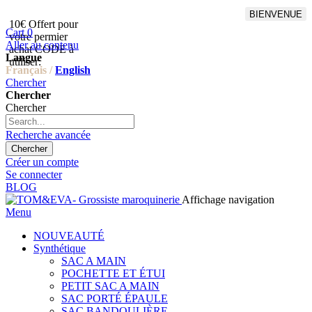
BIENVENUE
10€ Offert pour
Livraison en points relais
Cart
0
votre permier
offert à partir de 100€
Aller au contenu
achat CODE à
d'achat,Livraison GLS offert
Langue
utiliser:
à partir de 150€
Français /
English
Chercher
Chercher
Chercher
Recherche avancée
Chercher
Créer un compte
Se connecter
BLOG
Affichage navigation
Menu
NOUVEAUTÉ
Synthétique
SAC A MAIN
POCHETTE ET ÉTUI
PETIT SAC A MAIN
SAC PORTÉ ÉPAULE
SAC BANDOULIÈRE