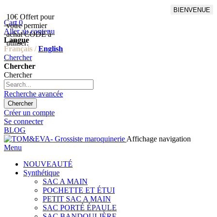
BIENVENUE
10€ Offert pour
Livraison en points relais
Cart
0
votre permier
offert à partir de 100€
Aller au contenu
achat CODE à
d'achat,Livraison GLS offert
Langue
utiliser:
à partir de 150€
Français /
English
Chercher
Chercher
Chercher
Recherche avancée
Chercher
Créer un compte
Se connecter
BLOG
Affichage navigation
Menu
NOUVEAUTÉ
Synthétique
SAC A MAIN
POCHETTE ET ÉTUI
PETIT SAC A MAIN
SAC PORTÉ ÉPAULE
SAC BANDOULIÈRE