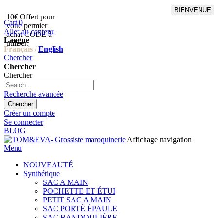
BIENVENUE
10€ Offert pour
Livraison en points relais
Cart
0
votre permier
offert à partir de 100€
Aller au contenu
achat CODE à
d'achat,Livraison GLS offert
Langue
utiliser:
à partir de 150€
Français /
English
Chercher
Chercher
Chercher
Recherche avancée
Chercher
Créer un compte
Se connecter
BLOG
Affichage navigation
Menu
NOUVEAUTÉ
Synthétique
SAC A MAIN
POCHETTE ET ÉTUI
PETIT SAC A MAIN
SAC PORTÉ ÉPAULE
SAC BANDOULIÈRE