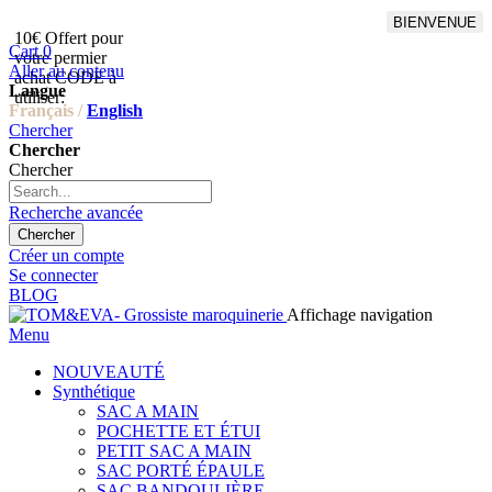
BIENVENUE
10€ Offert pour
Livraison en points relais
Cart
0
votre permier
offert à partir de 100€
Aller au contenu
achat CODE à
d'achat,Livraison GLS offert
Langue
utiliser:
à partir de 150€
Français /
English
Chercher
Chercher
Chercher
Recherche avancée
Chercher
Créer un compte
Se connecter
BLOG
Affichage navigation
Menu
NOUVEAUTÉ
Synthétique
SAC A MAIN
POCHETTE ET ÉTUI
PETIT SAC A MAIN
SAC PORTÉ ÉPAULE
SAC BANDOULIÈRE