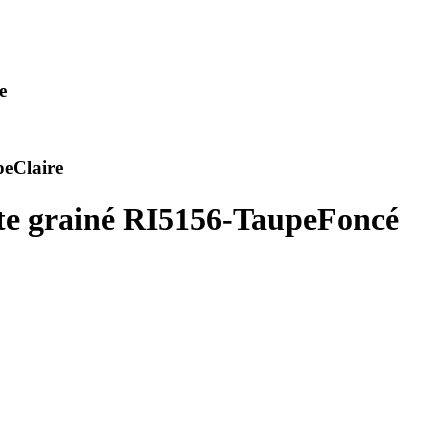
e
peClaire
ette grainé RI5156-TaupeFoncé