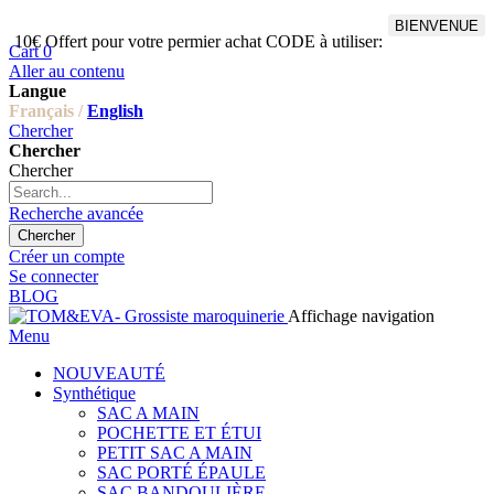
BIENVENUE
10€ Offert pour votre permier achat CODE à utiliser:
Cart
0
Aller au contenu
Langue
Français /
English
Chercher
Chercher
Chercher
Recherche avancée
Chercher
Créer un compte
Se connecter
BLOG
Affichage navigation
Menu
NOUVEAUTÉ
Synthétique
SAC A MAIN
POCHETTE ET ÉTUI
PETIT SAC A MAIN
SAC PORTÉ ÉPAULE
SAC BANDOULIÈRE