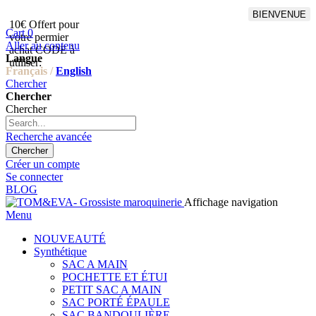
BIENVENUE
10€ Offert pour
Livraison en points relais
Cart
0
votre permier
offert à partir de 100€
Aller au contenu
achat CODE à
d'achat,Livraison GLS offert
Langue
utiliser:
à partir de 150€
Français /
English
Chercher
Chercher
Chercher
Recherche avancée
Chercher
Créer un compte
Se connecter
BLOG
Affichage navigation
Menu
NOUVEAUTÉ
Synthétique
SAC A MAIN
POCHETTE ET ÉTUI
PETIT SAC A MAIN
SAC PORTÉ ÉPAULE
SAC BANDOULIÈRE