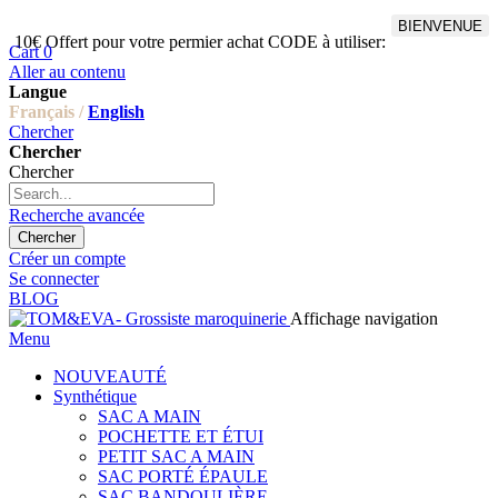
BIENVENUE
10€ Offert pour votre permier achat CODE à utiliser:
Cart
0
Aller au contenu
Langue
Français /
English
Chercher
Chercher
Chercher
Recherche avancée
Chercher
Créer un compte
Se connecter
BLOG
Affichage navigation
Menu
NOUVEAUTÉ
Synthétique
SAC A MAIN
POCHETTE ET ÉTUI
PETIT SAC A MAIN
SAC PORTÉ ÉPAULE
SAC BANDOULIÈRE