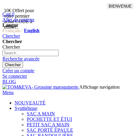
BIENVENUE
10€ Offert pour
Livraison en points relais
Cart
0
votre permier
offert à partir de 100€
Aller au contenu
achat CODE à
d'achat,Livraison GLS offert
Langue
utiliser:
à partir de 150€
Français /
English
Chercher
Chercher
Chercher
Recherche avancée
Chercher
Créer un compte
Se connecter
BLOG
Affichage navigation
Menu
NOUVEAUTÉ
Synthétique
SAC A MAIN
POCHETTE ET ÉTUI
PETIT SAC A MAIN
SAC PORTÉ ÉPAULE
SAC BANDOULIÈRE