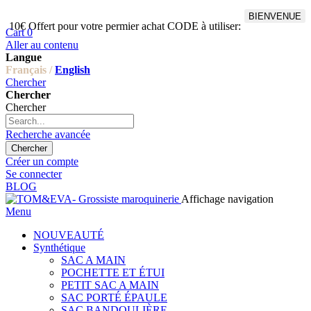
BIENVENUE
10€ Offert pour votre permier achat CODE à utiliser:
Cart
0
Aller au contenu
Langue
Français /
English
Chercher
Chercher
Chercher
Recherche avancée
Chercher
Créer un compte
Se connecter
BLOG
Affichage navigation
Menu
NOUVEAUTÉ
Synthétique
SAC A MAIN
POCHETTE ET ÉTUI
PETIT SAC A MAIN
SAC PORTÉ ÉPAULE
SAC BANDOULIÈRE