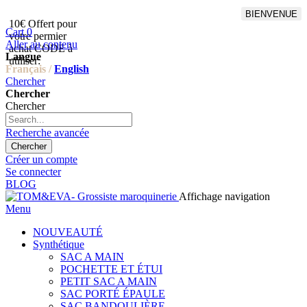
BIENVENUE
10€ Offert pour
Livraison en points relais
Cart
0
votre permier
offert à partir de 100€
Aller au contenu
achat CODE à
d'achat,Livraison GLS offert
Langue
utiliser:
à partir de 150€
Français /
English
Chercher
Chercher
Chercher
Recherche avancée
Chercher
Créer un compte
Se connecter
BLOG
Affichage navigation
Menu
NOUVEAUTÉ
Synthétique
SAC A MAIN
POCHETTE ET ÉTUI
PETIT SAC A MAIN
SAC PORTÉ ÉPAULE
SAC BANDOULIÈRE