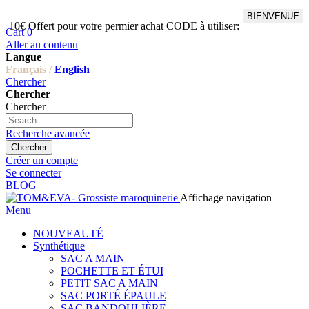
BIENVENUE
10€ Offert pour votre permier achat CODE à utiliser:
Cart
0
Aller au contenu
Langue
Français /
English
Chercher
Chercher
Chercher
Recherche avancée
Chercher
Créer un compte
Se connecter
BLOG
Affichage navigation
Menu
NOUVEAUTÉ
Synthétique
SAC A MAIN
POCHETTE ET ÉTUI
PETIT SAC A MAIN
SAC PORTÉ ÉPAULE
SAC BANDOULIÈRE