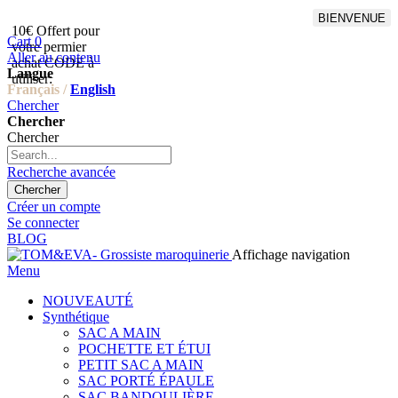
BIENVENUE
10€ Offert pour
Livraison en points relais
Cart
0
votre permier
offert à partir de 100€
Aller au contenu
achat CODE à
d'achat,Livraison GLS offert
Langue
utiliser:
à partir de 150€
Français /
English
Chercher
Chercher
Chercher
Recherche avancée
Chercher
Créer un compte
Se connecter
BLOG
Affichage navigation
Menu
NOUVEAUTÉ
Synthétique
SAC A MAIN
POCHETTE ET ÉTUI
PETIT SAC A MAIN
SAC PORTÉ ÉPAULE
SAC BANDOULIÈRE