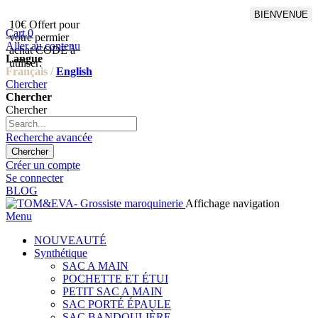
BIENVENUE
10€ Offert pour
Livraison en points relais
Cart
0
votre permier
offert à partir de 100€
Aller au contenu
achat CODE à
d'achat,Livraison GLS offert
Langue
utiliser:
à partir de 150€
Français /
English
Chercher
Chercher
Chercher
Recherche avancée
Chercher
Créer un compte
Se connecter
BLOG
Affichage navigation
Menu
NOUVEAUTÉ
Synthétique
SAC A MAIN
POCHETTE ET ÉTUI
PETIT SAC A MAIN
SAC PORTÉ ÉPAULE
SAC BANDOULIÈRE