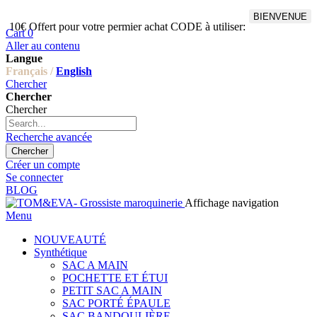
BIENVENUE
10€ Offert pour votre permier achat CODE à utiliser:
Cart
0
Aller au contenu
Langue
Français /
English
Chercher
Chercher
Chercher
Recherche avancée
Chercher
Créer un compte
Se connecter
BLOG
Affichage navigation
Menu
NOUVEAUTÉ
Synthétique
SAC A MAIN
POCHETTE ET ÉTUI
PETIT SAC A MAIN
SAC PORTÉ ÉPAULE
SAC BANDOULIÈRE