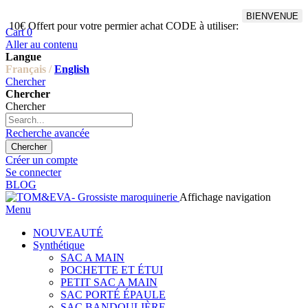
BIENVENUE
10€ Offert pour votre permier achat CODE à utiliser:
Cart
0
Aller au contenu
Langue
Français /
English
Chercher
Chercher
Chercher
Recherche avancée
Chercher
Créer un compte
Se connecter
BLOG
Affichage navigation
Menu
NOUVEAUTÉ
Synthétique
SAC A MAIN
POCHETTE ET ÉTUI
PETIT SAC A MAIN
SAC PORTÉ ÉPAULE
SAC BANDOULIÈRE