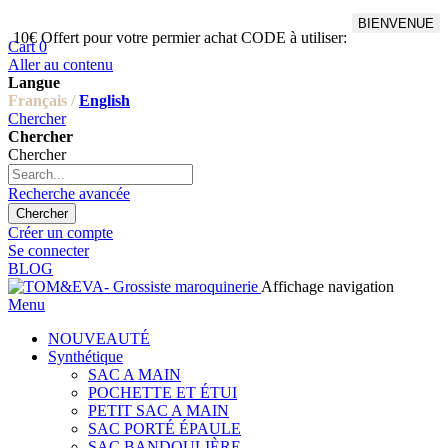
BIENVENUE
10€ Offert pour votre permier achat CODE à utiliser:
Cart
0
Aller au contenu
Langue
Français /
English
Chercher
Chercher
Chercher
Recherche avancée
Chercher
Créer un compte
Se connecter
BLOG
Affichage navigation
Menu
NOUVEAUTÉ
Synthétique
SAC A MAIN
POCHETTE ET ÉTUI
PETIT SAC A MAIN
SAC PORTÉ ÉPAULE
SAC BANDOULIÈRE