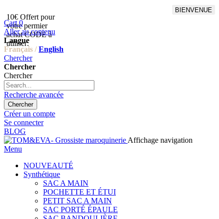
BIENVENUE
10€ Offert pour
Livraison en points relais
Cart
0
votre permier
offert à partir de 100€
Aller au contenu
achat CODE à
d'achat,Livraison GLS offert
Langue
utiliser:
à partir de 150€
Français /
English
Chercher
Chercher
Chercher
Recherche avancée
Chercher
Créer un compte
Se connecter
BLOG
Affichage navigation
Menu
NOUVEAUTÉ
Synthétique
SAC A MAIN
POCHETTE ET ÉTUI
PETIT SAC A MAIN
SAC PORTÉ ÉPAULE
SAC BANDOULIÈRE