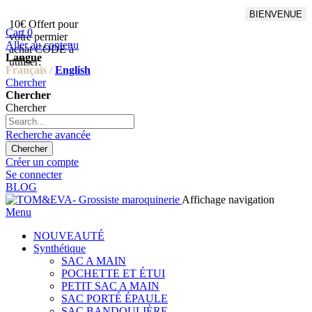
BIENVENUE
10€ Offert pour
Livraison en points relais
Cart
0
votre permier
offert à partir de 100€
Aller au contenu
achat CODE à
d'achat,Livraison GLS offert
Langue
utiliser:
à partir de 150€
Français /
English
Chercher
Chercher
Chercher
Recherche avancée
Chercher
Créer un compte
Se connecter
BLOG
Affichage navigation
Menu
NOUVEAUTÉ
Synthétique
SAC A MAIN
POCHETTE ET ÉTUI
PETIT SAC A MAIN
SAC PORTÉ ÉPAULE
SAC BANDOULIÈRE