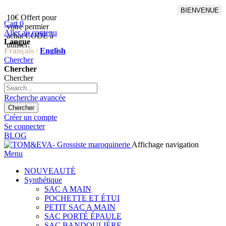
BIENVENUE
10€ Offert pour
Livraison en points relais
Cart
0
votre permier
offert à partir de 100€
Aller au contenu
achat CODE à
d'achat,Livraison GLS offert
Langue
utiliser:
à partir de 150€
Français /
English
Chercher
Chercher
Chercher
Recherche avancée
Chercher
Créer un compte
Se connecter
BLOG
Affichage navigation
Menu
NOUVEAUTÉ
Synthétique
SAC A MAIN
POCHETTE ET ÉTUI
PETIT SAC A MAIN
SAC PORTÉ ÉPAULE
SAC BANDOULIÈRE