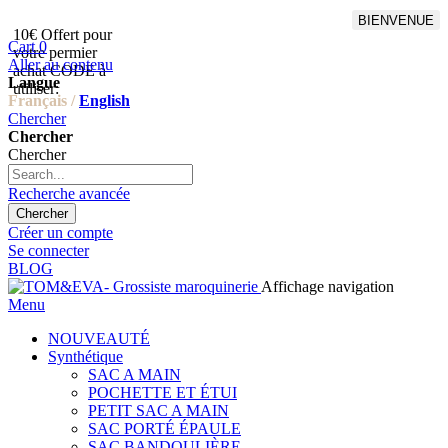
BIENVENUE
10€ Offert pour
Livraison en points relais
Cart
0
votre permier
offert à partir de 100€
Aller au contenu
achat CODE à
d'achat,Livraison GLS offert
Langue
utiliser:
à partir de 150€
Français /
English
Chercher
Chercher
Chercher
Recherche avancée
Chercher
Créer un compte
Se connecter
BLOG
Affichage navigation
Menu
NOUVEAUTÉ
Synthétique
SAC A MAIN
POCHETTE ET ÉTUI
PETIT SAC A MAIN
SAC PORTÉ ÉPAULE
SAC BANDOULIÈRE