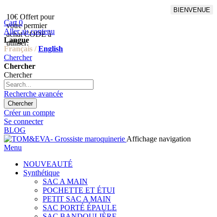
BIENVENUE
10€ Offert pour
Livraison en points relais
Cart
0
votre permier
offert à partir de 100€
Aller au contenu
achat CODE à
d'achat,Livraison GLS offert
Langue
utiliser:
à partir de 150€
Français /
English
Chercher
Chercher
Chercher
Recherche avancée
Chercher
Créer un compte
Se connecter
BLOG
Affichage navigation
Menu
NOUVEAUTÉ
Synthétique
SAC A MAIN
POCHETTE ET ÉTUI
PETIT SAC A MAIN
SAC PORTÉ ÉPAULE
SAC BANDOULIÈRE