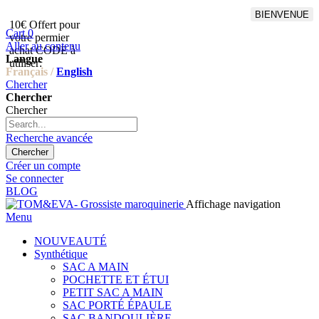
BIENVENUE
10€ Offert pour
Livraison en points relais
Cart
0
votre permier
offert à partir de 100€
Aller au contenu
achat CODE à
d'achat,Livraison GLS offert
Langue
utiliser:
à partir de 150€
Français /
English
Chercher
Chercher
Chercher
Recherche avancée
Chercher
Créer un compte
Se connecter
BLOG
Affichage navigation
Menu
NOUVEAUTÉ
Synthétique
SAC A MAIN
POCHETTE ET ÉTUI
PETIT SAC A MAIN
SAC PORTÉ ÉPAULE
SAC BANDOULIÈRE