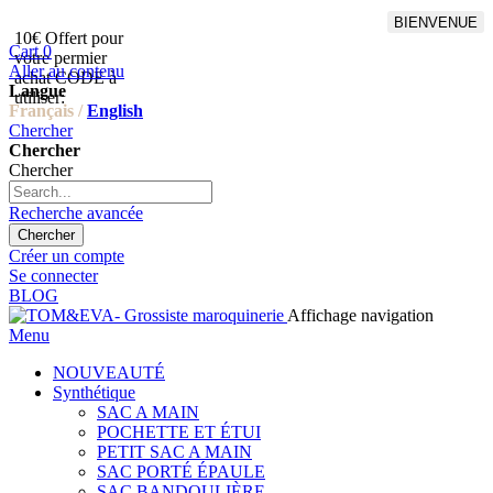
BIENVENUE
10€ Offert pour
Livraison en points relais
Cart
0
votre permier
offert à partir de 100€
Aller au contenu
achat CODE à
d'achat,Livraison GLS offert
Langue
utiliser:
à partir de 150€
Français /
English
Chercher
Chercher
Chercher
Recherche avancée
Chercher
Créer un compte
Se connecter
BLOG
Affichage navigation
Menu
NOUVEAUTÉ
Synthétique
SAC A MAIN
POCHETTE ET ÉTUI
PETIT SAC A MAIN
SAC PORTÉ ÉPAULE
SAC BANDOULIÈRE