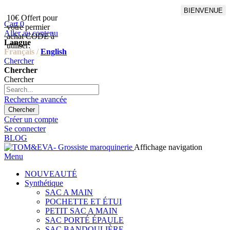
BIENVENUE
10€ Offert pour
Livraison en points relais
Cart
0
votre permier
offert à partir de 100€
Aller au contenu
achat CODE à
d'achat,Livraison GLS offert
Langue
utiliser:
à partir de 150€
Français /
English
Chercher
Chercher
Chercher
Recherche avancée
Chercher
Créer un compte
Se connecter
BLOG
Affichage navigation
Menu
NOUVEAUTÉ
Synthétique
SAC A MAIN
POCHETTE ET ÉTUI
PETIT SAC A MAIN
SAC PORTÉ ÉPAULE
SAC BANDOULIÈRE