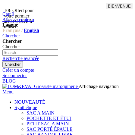
BIENVENUE
10€ Offert pour
Livraison en points relais
Cart
0
votre permier
offert à partir de 100€
Aller au contenu
achat CODE à
d'achat,Livraison GLS offert
Langue
utiliser:
à partir de 150€
Français /
English
Chercher
Chercher
Chercher
Recherche avancée
Chercher
Créer un compte
Se connecter
BLOG
Affichage navigation
Menu
NOUVEAUTÉ
Synthétique
SAC A MAIN
POCHETTE ET ÉTUI
PETIT SAC A MAIN
SAC PORTÉ ÉPAULE
SAC BANDOULIÈRE