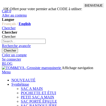
BIENVENUE
10€ Offert pour votre permier achat CODE à utiliser:
Cart
0
Aller au contenu
Langue
Français /
English
Chercher
Chercher
Chercher
Recherche avancée
Chercher
Créer un compte
Se connecter
BLOG
Affichage navigation
Menu
NOUVEAUTÉ
Synthétique
SAC A MAIN
POCHETTE ET ÉTUI
PETIT SAC A MAIN
SAC PORTÉ ÉPAULE
SAC BANDOULIÈRE