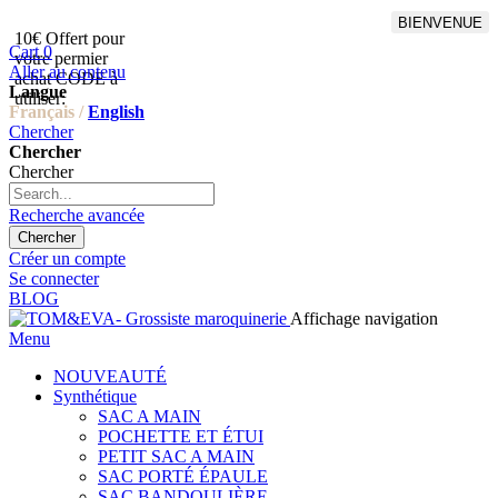
BIENVENUE
10€ Offert pour
Livraison en points relais
Cart
0
votre permier
offert à partir de 100€
Aller au contenu
achat CODE à
d'achat,Livraison GLS offert
Langue
utiliser:
à partir de 150€
Français /
English
Chercher
Chercher
Chercher
Recherche avancée
Chercher
Créer un compte
Se connecter
BLOG
Affichage navigation
Menu
NOUVEAUTÉ
Synthétique
SAC A MAIN
POCHETTE ET ÉTUI
PETIT SAC A MAIN
SAC PORTÉ ÉPAULE
SAC BANDOULIÈRE