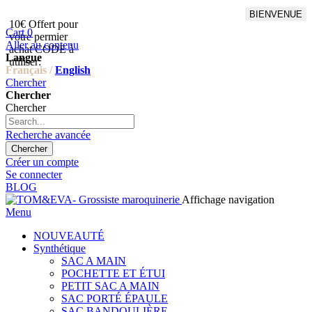
BIENVENUE
10€ Offert pour
Livraison en points relais
Cart
0
votre permier
offert à partir de 100€
Aller au contenu
achat CODE à
d'achat,Livraison GLS offert
Langue
utiliser:
à partir de 150€
Français /
English
Chercher
Chercher
Chercher
Recherche avancée
Chercher
Créer un compte
Se connecter
BLOG
Affichage navigation
Menu
NOUVEAUTÉ
Synthétique
SAC A MAIN
POCHETTE ET ÉTUI
PETIT SAC A MAIN
SAC PORTÉ ÉPAULE
SAC BANDOULIÈRE