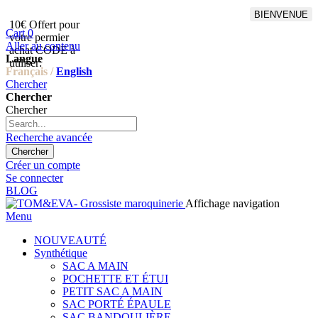
BIENVENUE
10€ Offert pour
Livraison en points relais
Cart
0
votre permier
offert à partir de 100€
Aller au contenu
achat CODE à
d'achat,Livraison GLS offert
Langue
utiliser:
à partir de 150€
Français /
English
Chercher
Chercher
Chercher
Recherche avancée
Chercher
Créer un compte
Se connecter
BLOG
Affichage navigation
Menu
NOUVEAUTÉ
Synthétique
SAC A MAIN
POCHETTE ET ÉTUI
PETIT SAC A MAIN
SAC PORTÉ ÉPAULE
SAC BANDOULIÈRE