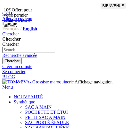
BIENVENUE
10€ Offert pour
Livraison en points relais
Cart
0
votre permier
offert à partir de 100€
Aller au contenu
achat CODE à
d'achat,Livraison GLS offert
Langue
utiliser:
à partir de 150€
Français /
English
Chercher
Chercher
Chercher
Recherche avancée
Chercher
Créer un compte
Se connecter
BLOG
Affichage navigation
Menu
NOUVEAUTÉ
Synthétique
SAC A MAIN
POCHETTE ET ÉTUI
PETIT SAC A MAIN
SAC PORTÉ ÉPAULE
SAC BANDOULIÈRE